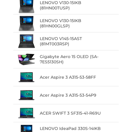
LENOVO V130-15IKB
(81HN00TUSP)
LENOVO V130-15IKB
(81HN00GLSP)
LENOVO V145-15AST
(81MT003RSP)
Gigabyte Aero 15 OLED (SA-
7ES5130SH)
Acer Aspire 3 A315-53-58FF
Acer Aspire 3 A315-53-54P9
ACER SWIFT 3 SF315-41-R69U
LENOVO IdeaPad 330S-14IKB