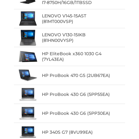
I7-8750H/16GB/1TBSSD
LENOVO V145-15AST
(81MT000VSP)
LENOVO V130-15IKB
(81HN00VYSP)
HP EliteBook x360 1030 G4
(7YL43EA)
HP ProBook 470 G5 (2UB67EA)
HP ProBook 430 G6 (5PP55EA)
HP ProBook 430 G6 (5PP30EA)
HP 340S G7 (8VU99EA)