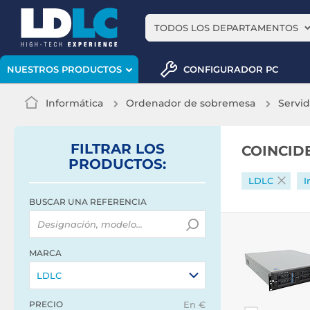
TODOS LOS DEPARTAMENTOS
CONFIGURADOR PC
NUESTROS PRODUCTOS
Informática
Ordenador de sobremesa
Servid
FILTRAR
LOS
COINCID
PRODUCTOS
:
LDLC
I
BUSCAR UNA REFERENCIA
MARCA
LDLC
PRECIO
En €