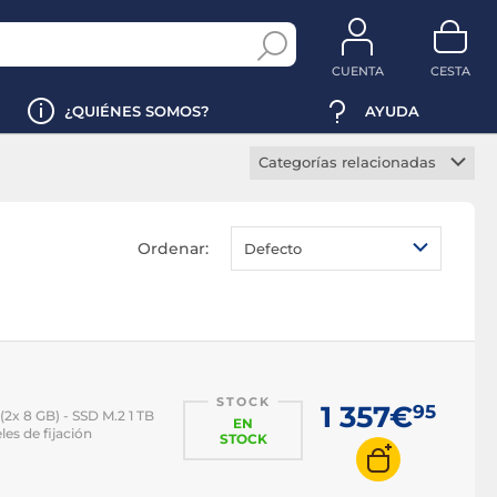
CUENTA
CESTA
¿QUIÉNES SOMOS?
AYUDA
Categorías relacionadas
Servidor Barebone
Servidor rack
Ordenar:
Defecto
Servidor rack 2U
Servidor fuente redundante
STOCK
1 357€
95
(2x 8 GB) - SSD M.2 1 TB
EN
es de fijación
STOCK