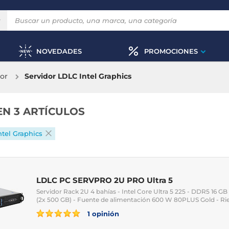
NOVEDADES
PROMOCIONES
or
Servidor LDLC Intel Graphics
EN 3 ARTÍCULOS
ntel Graphics
LDLC PC SERVPRO 2U PRO Ultra 5
Servidor Rack 2U 4 bahías - Intel Core Ultra 5 225 - DDR5 16 GB 
(2x 500 GB) - Fuente de alimentación 600 W 80PLUS Gold - Riel
1 opinión