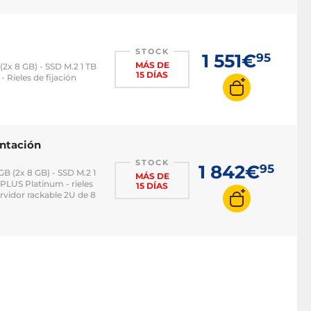
STOCK
1 551€
95
MÁS DE
(2x 8 GB) - SSD M.2 1 TB
15 DÍAS
Rieles de fijación
ntación
STOCK
1 842€
95
GB (2x 8 GB) - SSD M.2 1
MÁS DE
PLUS Platinum - rieles
15 DÍAS
vidor rackable 2U de 8