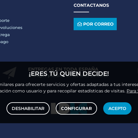
CONTACTANOS
porte
POR CORREO
voluciones
trega
pago
ENTREGAS EN TODA ESPAÑA
¡ERES TÚ QUIEN DECIDE!
Entregas posibles en las Islas Baleares
milares para ofrecerte servicios y ofertas adaptadas a tus intere
ción como usuario y para recopilar estadísticas de visitas.
Para
DESHABILITAR
CONFIGURAR
ACEPTO