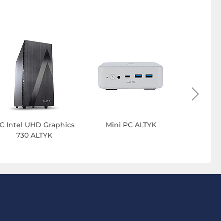
C Intel UHD Graphics
Mini PC ALTYK
PC SSD 
730 ALTYK