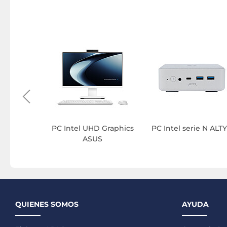
o ALTYK
PC Intel UHD Graphics
PC Intel serie N ALT
ASUS
QUIENES SOMOS
AYUDA