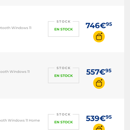
PC i7
PC i9
PC Ryzen 5
STOCK
746€
95
uetooth Windows 11
EN STOCK
PC Ryzen 7
STOCK
557€
95
etooth Windows 11
EN STOCK
STOCK
539€
95
etooth Windows 11 Home
EN STOCK