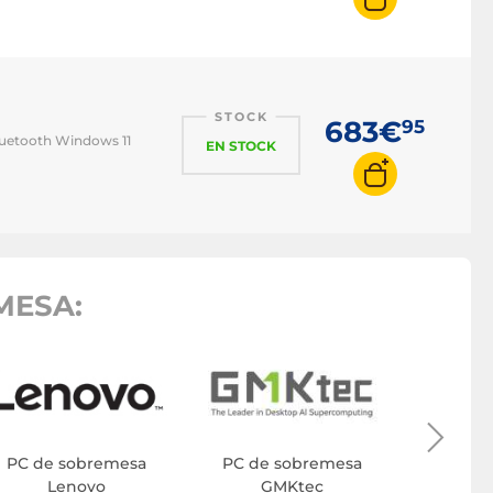
STOCK
683€
95
luetooth Windows 11
EN STOCK
MESA:
PC de
A
PC de sobremesa
PC de sobremesa
Lenovo
GMKtec