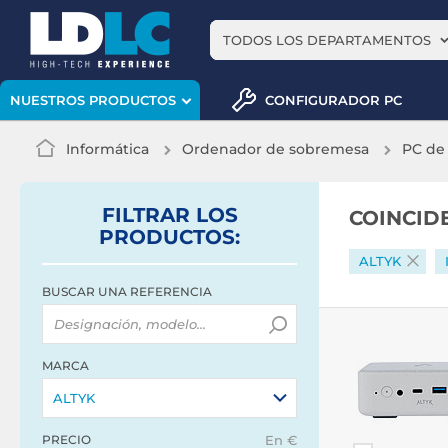
TODOS LOS DEPARTAMENTOS
CONFIGURADOR PC
NUESTROS PRODUCTOS
Informática
Ordenador de sobremesa
PC de
FILTRAR
LOS
COINCID
PRODUCTOS
:
ALTYK
BUSCAR UNA REFERENCIA
MARCA
ALTYK
PRECIO
En €