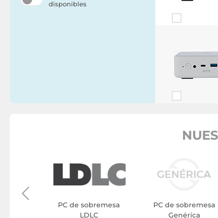
disponibles
NUES
bremesa
Y
PC de sobremesa
PC de sobremesa
LDLC
Genérica