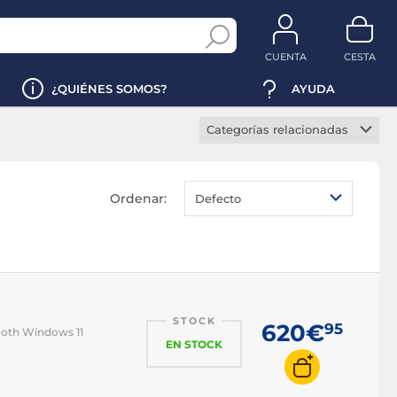
CUENTA
CESTA
¿QUIÉNES SOMOS?
AYUDA
Categorías relacionadas
PC gaming
PC streaming
Ordenar:
Defecto
Mini PC
Ordenadores todo en uno
PC profesional
PC montado
STOCK
PC VR Ready
620€
95
ooth Windows 11
EN STOCK
PC i3
PC i5