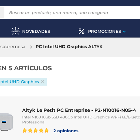
NOVEDADES
PROMOCIONES
 sobremesa
PC Intel UHD Graphics ALTYK
EN 5 ARTÍCULOS
Intel UHD Graphics
Altyk Le Petit PC Entreprise - P2-N10016-N05-4
Intel N100 16Gb SSD 480Gb Intel UHD Graphics Wi-Fi 6E/Bluet
Professional
2 opiniones