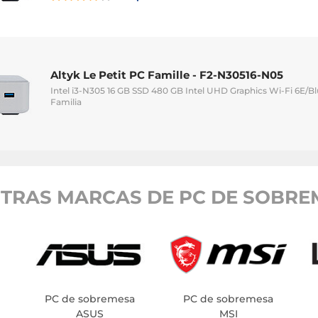
Altyk Le Petit PC Famille - F2-N30516-N05
Intel i3-N305 16 GB SSD 480 GB Intel UHD Graphics Wi-Fi 6E/B
Familia
TRAS MARCAS DE PC DE SOBRE
PC de sobremesa
PC de sobremesa
ASUS
MSI