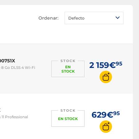
PC i7
PC i9
Ordenar:
Defecto
PC Ryzen 5
PC Ryzen 7
00751X
STOCK
2 159€
95
EN
 8 Go DLSS 4 Wi-Fi
STOCK
X
STOCK
629€
95
11 Professional
EN STOCK