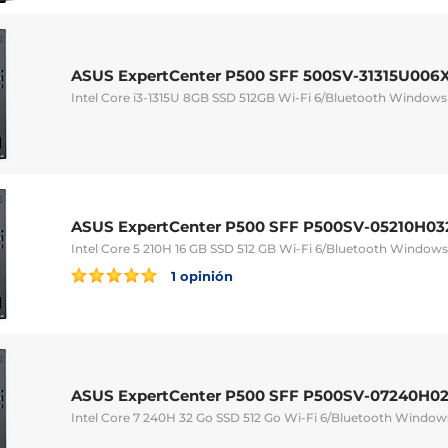
ASUS ExpertCenter P500 SFF 500SV-31315U006
Intel Core i3-1315U 8GB SSD 512GB Wi-Fi 6/Bluetooth Windows 
ASUS ExpertCenter P500 SFF P500SV-05210H03
Intel Core 5 210H 16 GB SSD 512 GB Wi-Fi 6/Bluetooth Windows 
1 opinión
ASUS ExpertCenter P500 SFF P500SV-07240H0
Intel Core 7 240H 32 Go SSD 512 Go Wi-Fi 6/Bluetooth Windows