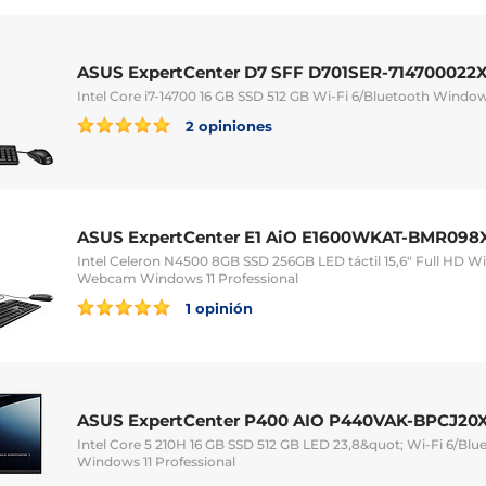
ASUS ExpertCenter D7 SFF D701SER-714700022
Intel Core i7-14700 16 GB SSD 512 GB Wi-Fi 6/Bluetooth Windows
2 opiniones
ASUS ExpertCenter E1 AiO E1600WKAT-BMR098
Intel Celeron N4500 8GB SSD 256GB LED táctil 15,6" Full HD Wi
Webcam Windows 11 Professional
1 opinión
ASUS ExpertCenter P400 AIO P440VAK-BPCJ20
Intel Core 5 210H 16 GB SSD 512 GB LED 23,8&quot; Wi-Fi 6/B
Windows 11 Professional