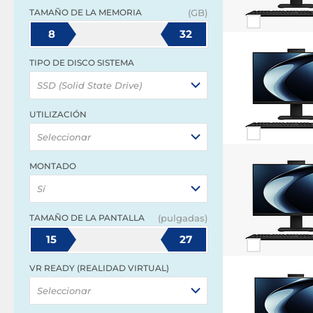
TAMAÑO DE LA MEMORIA
(GB)
8
32
TIPO DE DISCO SISTEMA
SSD (Solid State Drive)
UTILIZACIÓN
Seleccionar
MONTADO
Sí
TAMAÑO DE LA PANTALLA
(pulgadas)
15
27
VR READY (REALIDAD VIRTUAL)
Seleccionar