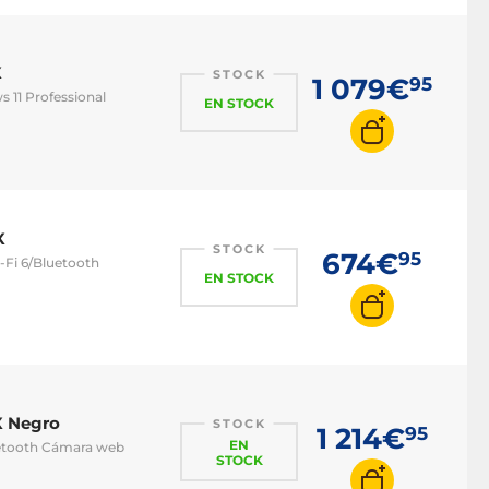
X
STOCK
1 079€
95
 11 Professional
EN STOCK
X
STOCK
674€
95
-Fi 6/Bluetooth
EN STOCK
X Negro
STOCK
1 214€
95
EN
luetooth Cámara web
STOCK