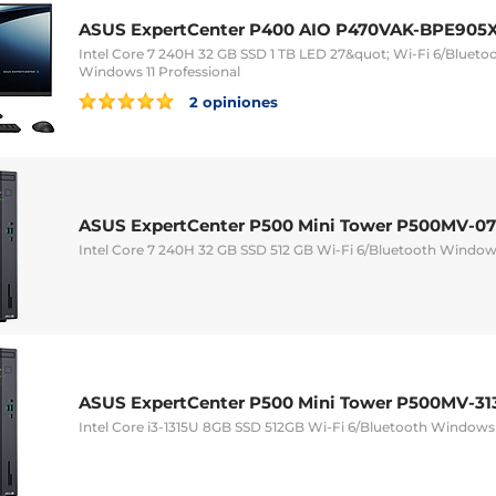
ASUS ExpertCenter P400 AIO P470VAK-BPE905
Intel Core 7 240H 32 GB SSD 1 TB LED 27&quot; Wi-Fi 6/Bluet
Windows 11 Professional
2 opiniones
ASUS ExpertCenter P500 Mini Tower P500MV-0
Intel Core 7 240H 32 GB SSD 512 GB Wi-Fi 6/Bluetooth Windows
ASUS ExpertCenter P500 Mini Tower P500MV-3
Intel Core i3-1315U 8GB SSD 512GB Wi-Fi 6/Bluetooth Windows 