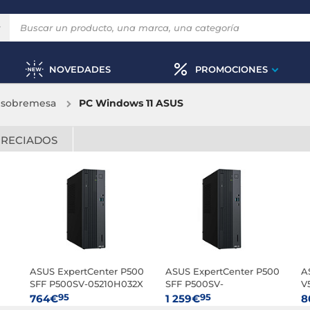
NOVEDADES
PROMOCIONES
 sobremesa
PC Windows 11 ASUS
PRECIADOS
ASUS ExpertCenter P500
ASUS ExpertCenter P500
A
SFF P500SV-05210H032X
SFF P500SV-
V
07240H026X
95
95
764€
1 259€
8