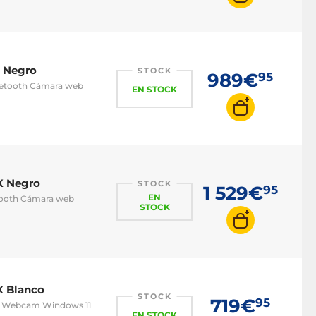
 Negro
STOCK
989€
95
luetooth Cámara web
EN STOCK
X Negro
STOCK
1 529€
95
EN
etooth Cámara web
STOCK
X Blanco
STOCK
719€
95
oth Webcam Windows 11
EN STOCK