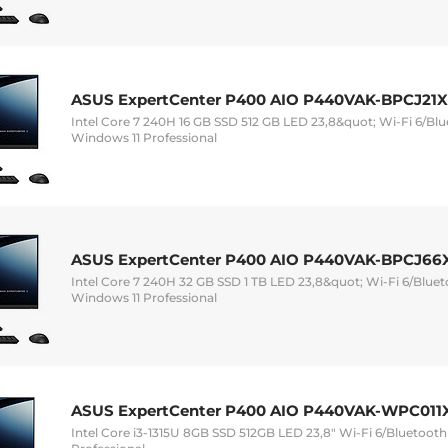
ASUS ExpertCenter P400 AIO P440VAK-BPCJ21X
Intel Core 7 240H 16 GB SSD 512 GB LED 23,8&quot; Wi-Fi 6/B
Windows 11 Professional
ASUS ExpertCenter P400 AIO P440VAK-BPCJ66
Intel Core 7 240H 32 GB SSD 1 TB LED 23,8&quot; Wi-Fi 6/Blu
Windows 11 Professional
ASUS ExpertCenter P400 AIO P440VAK-WPC011
Intel Core i3-1315U 8GB SSD 512GB LED 23,8" Wi-Fi 6/Blueto