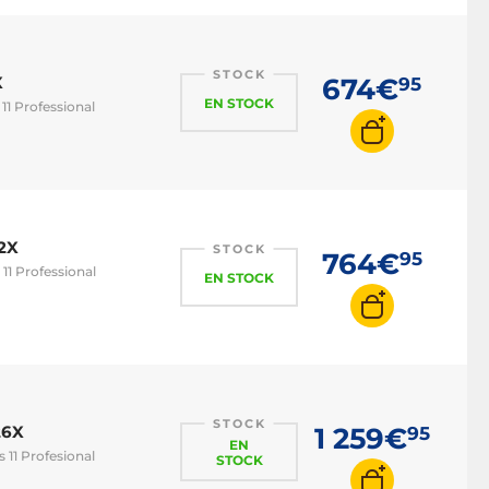
STOCK
X
674€
95
EN STOCK
11 Professional
2X
STOCK
764€
95
11 Professional
EN STOCK
STOCK
26X
1 259€
95
EN
 11 Profesional
STOCK