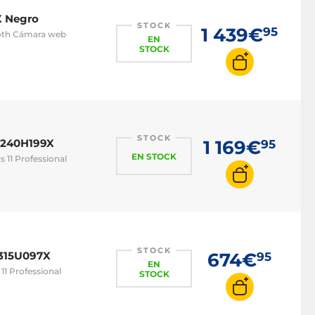
X Negro
STOCK
1 439€
95
ooth Cámara web
EN
STOCK
STOCK
7240H199X
1 169€
95
EN STOCK
 11 Professional
STOCK
1315U097X
674€
95
EN
11 Professional
STOCK