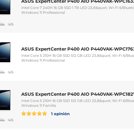
ASUS ExpertCenter P400 AIO P440VAK-WPC163
Intel Core 7 240H 16 GB SSD 1 TB LED 23,8&quot; Wi-Fi 6/Blu
Windows 11 Professional
ASUS ExpertCenter P400 AIO P440VAK-WPC176
Intel Core 5 210H 16 GB SSD 512 GB LED 23,8&quot; Wi-Fi 6/B
Windows 11 Professional
ASUS ExpertCenter P400 AIO P440VAK-WPC182
Intel Core 5 210H 16 GB SSD 512 GB LED 23,8&quot; Wi-Fi 6/B
Windows 11 Familia
1 opinión