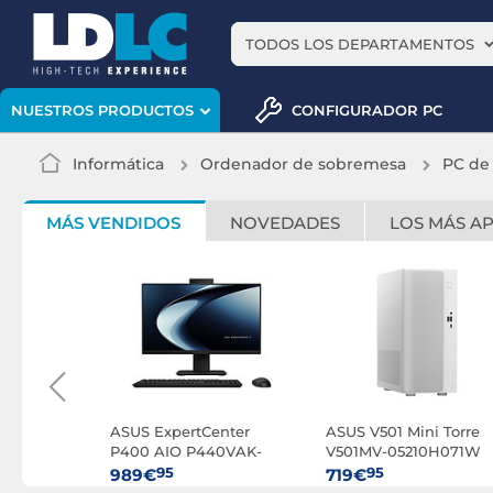
TODOS LOS DEPARTAMENTOS
CONFIGURADOR PC
NUESTROS PRODUCTOS
Informática
Ordenador de sobremesa
PC de
MÁS VENDIDOS
NOVEDADES
LOS MÁS A
enter
ASUS ExpertCenter
ASUS V501 Mini Torre
640KA-
P400 AIO P440VAK-
V501MV-05210H071W
BPCJ21X Negro
95
95
989€
719€