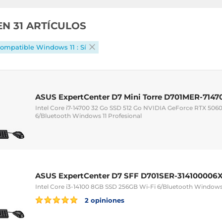
EN 31 ARTÍCULOS
ompatible Windows 11 : Sí
ASUS ExpertCenter D7 Mini Torre D701MER-7147
Intel Core i7-14700 32 Go SSD 512 Go NVIDIA GeForce RTX 5060
6/Bluetooth Windows 11 Profesional
ASUS ExpertCenter D7 SFF D701SER-314100006
Intel Core i3-14100 8GB SSD 256GB Wi-Fi 6/Bluetooth Windows 
2 opiniones