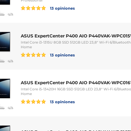
Professional
13 opiniones
ASUS ExpertCenter P400 AIO P440VAK-WPC015
Intel Core i3-1315U 8GB SSD 512GB LED 23,8" Wi-Fi 6/Blueto
Home
13 opiniones
ASUS ExpertCenter P400 AIO P440VAK-WPC016
Intel Core i5-13420H 16GB SSD 512GB LED 23,8" Wi-Fi 6/Blue
Home
13 opiniones