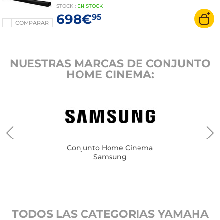
Compatible con Alexa, Tidal, Spotify Connect,
STOCK
:
EN
STOCK
AirPlay2 - Subwoofer inalámbrico
698€
95
COMPARAR
NUESTRAS MARCAS DE CONJUNTO
HOME CINEMA:
Conjunto Home Cinema
Samsung
TODOS LAS CATEGORIAS YAMAHA