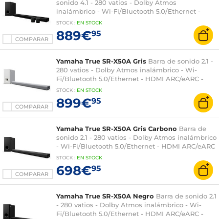
sonido 4.1 - 280 vatios - Dolby Atmos
inalámbrico - Wi-Fi/Bluetooth 5.0/Ethernet -
HDMI ARC/eARC - Compatible con Alexa, Tidal,
STOCK
:
EN
STOCK
Spotify Connect, AirPlay2 - Subwoofer
889€
95
inalámbrico + 2 altavoces inalámbricos True X
COMPARAR
Yamaha True SR-X50A Gris
Barra de sonido 2.1 -
280 vatios - Dolby Atmos inalámbrico - Wi-
Fi/Bluetooth 5.0/Ethernet - HDMI ARC/eARC -
Compatible con Alexa, Tidal, Spotify Connect,
STOCK
:
EN
STOCK
AirPlay2 - Subwoofer inalámbrico
899€
95
COMPARAR
Yamaha True SR-X50A Gris Carbono
Barra de
sonido 2.1 - 280 vatios - Dolby Atmos inalámbrico
- Wi-Fi/Bluetooth 5.0/Ethernet - HDMI ARC/eARC
- Compatible con Alexa, Tidal, Spotify Connect,
STOCK
:
EN
STOCK
AirPlay2 - Subwoofer inalámbrico
698€
95
COMPARAR
Yamaha True SR-X50A Negro
Barra de sonido 2.1
- 280 vatios - Dolby Atmos inalámbrico - Wi-
Fi/Bluetooth 5.0/Ethernet - HDMI ARC/eARC -