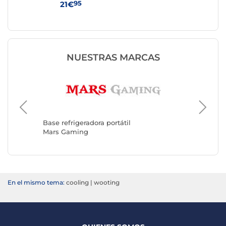
95
21€
33
NUESTRAS MARCAS
Base ref
Advanc
Base refrigeradora portátil
Mars Gaming
En el mismo tema:
cooling
|
wooting