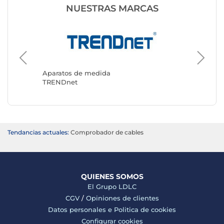
NUESTRAS MARCAS
Aparatos de medida
Aparato
TRENDnet
StarTec
Tendancias actuales:
Comprobador de cables
QUIENES SOMOS
El Grupo LDLC
CGV
/
Opiniones de clientes
Datos personales e
Politica de cookies
Configurar cookies