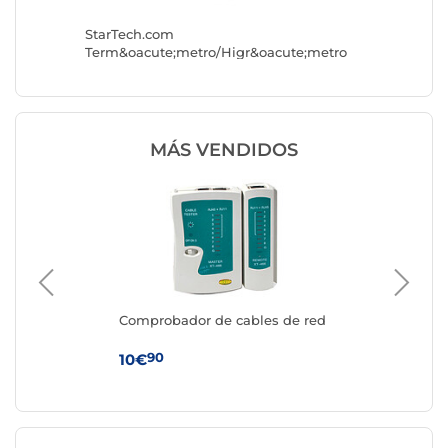
StarTech.com
DeLock 
Term&oacute;metro/Higr&oacute;metro
OLED
DH60
MÁS VENDIDOS
Comprobador de cables de red
TR
cute;metro
90
10€
54