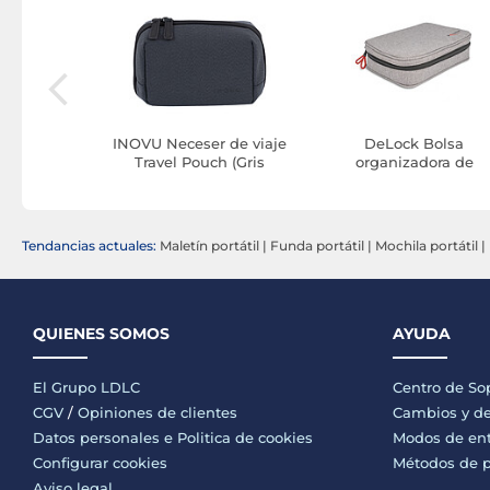
c Briefcase
INOVU Neceser de viaje
DeLock Bolsa
17-18"
Travel Pouch (Gris
organizadora de
oscuro)
accesorios (Gris)
Tendancias actuales:
Maletín portátil
|
Funda portátil
|
Mochila portátil
|
QUIENES SOMOS
AYUDA
El Grupo LDLC
Centro de So
CGV
/
Opiniones de clientes
Cambios y de
Datos personales e
Politica de cookies
Modos de en
Configurar cookies
Métodos de 
Aviso legal