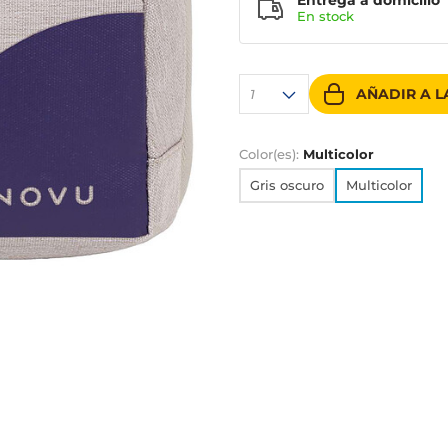
Entrega a domicilio
En
stock
AÑADIR A L
1
Color(es):
Multicolor
Gris oscuro
Multicolor