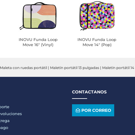
INOVU Funda Loop
INOVU Funda Loop
Move 16" (Vinyl)
Move 14" (Pop)
Maleta con ruedas portátil
|
Maletín portátil 13 pulgadas
|
Maletín portátil 1
CONTACTANOS
porte
POR CORREO
voluciones
trega
pago