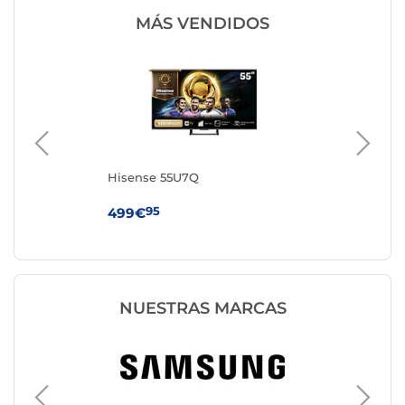
MÁS VENDIDOS
0F
Hisense 55U7Q
Hi
95
499€
44
NUESTRAS MARCAS