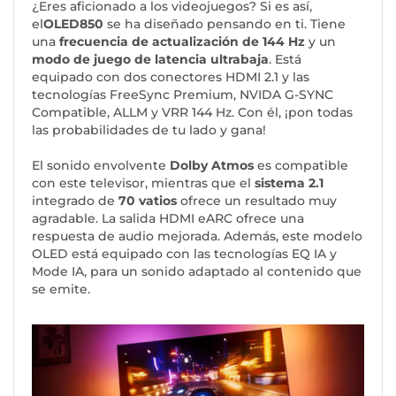
¿Eres aficionado a los videojuegos? Si es así,
el
OLED850
se ha diseñado pensando en ti. Tiene
una
frecuencia de actualización de 144 Hz
y un
modo de juego de latencia ultrabaja
. Está
equipado con dos conectores HDMI 2.1 y las
tecnologías FreeSync Premium, NVIDA G-SYNC
Compatible, ALLM y VRR 144 Hz. Con él, ¡pon todas
las probabilidades de tu lado y gana!
El sonido envolvente
Dolby Atmos
es compatible
con este televisor, mientras que el
sistema 2.1
integrado de
70 vatios
ofrece un resultado muy
agradable. La salida HDMI eARC ofrece una
respuesta de audio mejorada. Además, este modelo
OLED está equipado con las tecnologías EQ IA y
Mode IA, para un sonido adaptado al contenido que
se emite.