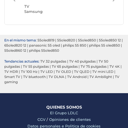
TV
TV
Samsung
Philips
En el mismo tema:
55oled819
|
55oled820
|
55oled850
|
55oled850 12
|
65oled820 12
|
panasonic 55 oled
|
philips 55 850
|
philips 55 oled850
|
55oled860 12
|
philips 55oled850
Tendancias actuales:
TV 32 pulgadas
|
TV 40 pulgadas
|
TV 50
pulgadas
|
TV 55 pulgadas
|
TV 65 pulgadas
|
TV 75 pulgadas
|
TV 4K
|
TV HDR
|
TV 100 Hz
|
TV LED
|
TV OLED
|
TV QLED
|
TV mini LED
|
Smart TV
|
TV bluetooth
|
TV DLNA
|
TV Android
|
TV Ambilight
|
TV
gaming
QUIENES SOMOS
El Grupo LDLC
CGV
/
Opiniones de clientes
Datos personales e
Politica de cookies