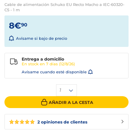
Cable de alimentación Schuko EU Recto Macho a IEC-60320-
C5 - 1 m
8€
90
Avísame si bajo de precio
Entrega a domicilio
En stock en
7 días
(12/8/26)
Avísame cuando esté disponible
1
AÑADIR A LA CESTA
2 opiniones de clientes