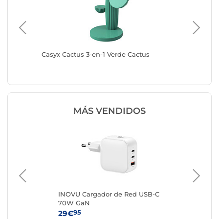
olar
Casyx Cactus 3-en-1 Verde Cactus
Mophie 
con USB
MÁS VENDIDOS
INOVU Cargador de Red USB-C
Ap
70W GaN
co
95
29€
25