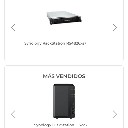
Synology RackStation RS4826xs+
Synolog
MÁS VENDIDOS
Synology DiskStation DS223
Sy