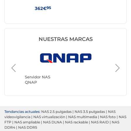
95
362€
44
NUESTRAS MARCAS
Servidor NAS
Servido
QNAP
Synolog
Tendancias actuales:
NAS 2.5 pulgadas
|
NAS 3.5 pulgadas
|
NAS
videovigilancia
|
NAS virtualización
|
NAS multimedia
|
NAS foto
|
NAS
FTP
|
NAS ampliable
|
NAS DLNA
|
NAS rackable
|
NAS RAID
|
NAS
DDR4
|
NAS DDR5