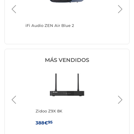
 de
iFi Audio ZEN Air Blue 2
iFi Aud
MÁS VENDIDOS
Zidoo Z9X 8K
Ned
y2
Ada
mm
95
388€
14