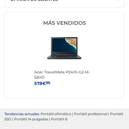
MÁS VENDIDOS
Acer TravelMate P2410-G2-M-
52HD
95
578€
Tendancias actuales:
Portátil ofimática
|
Portátil profesional
|
Portátil
SSD
|
Portátil 14 pulgadas
|
Portátil i5