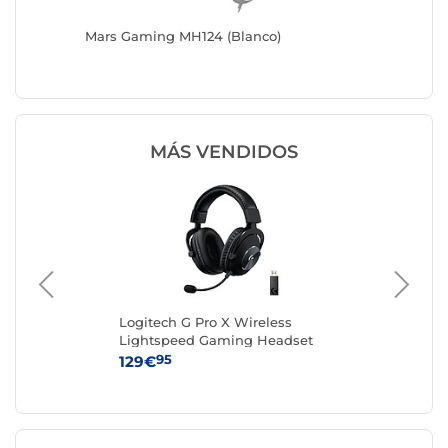
)
Mars Gaming MH124 (Blanco)
ASUS Ko
Limitad
MÁS VENDIDOS
Logitech G Pro X Wireless
Lo
Lightspeed Gaming Headset
He
Black
95
129€
99