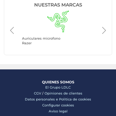
NUESTRAS MARCAS
Auricul
Logitec
Auriculares microfono
Razer
QUIENES SOMOS
El Grupo LDLC
CGV
/
Opiniones de clientes
Datos personales e
Politica de cookies
Configurar cookies
Aviso legal