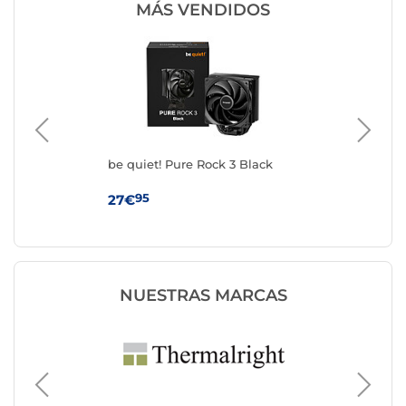
MÁS VENDIDOS
be quiet! Pure Rock 3 Black
be 
95
27€
39
NUESTRAS MARCAS
Ventila
Noctua