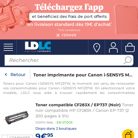
FERMER
Retour
Toner imprimante pour Canon i-SENSYS MF237W
Toners pour Canon i-SENSYS MF237W, le moment est venu de renouveler
vos consommables pour Canon i-SENSYS MF237W. En sélectionnant votre
modèle, LDLC vous aide à trouver rapidement les consommables
compatibles avec votre imprimante pour Canon i-SENSYS MF237W.
Toner compatible CF283X / EP737 (Noir)
Toner
noir compatible HP CF283X / Canon EP-737 (2
200 pages à 5%)
DISPO
Web
:
EN
STOCK
Dispo dans
2 boutiques
9€
95
COMPARER