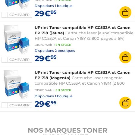
Dispo dans
1 boutique
29€
95
COMPARER
UPrint Toner compatible HP CC532A et Canon
EP 718 (jaune)
Cartouche laser jaune compatible
HP CC532A et Canon 718Y (2 800 pages à 5%)
DISPO
Web
:
EN
STOCK
Dispo dans
2 boutiques
29€
95
COMPARER
UPrint Toner compatible HP CC533A et Canon
EP 718 (Magenta)
Cartouche laser magenta
compatible HP CC533A et Canon 718M (2 800
pages à 5%)
DISPO
Web
:
EN
STOCK
Dispo dans
1 boutique
29€
95
COMPARER
NOS MARQUES TONER