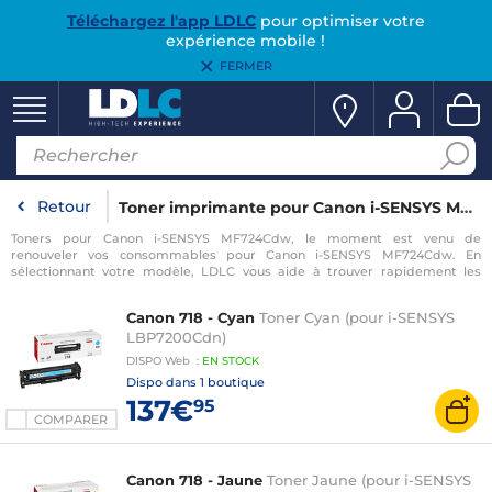
Téléchargez l'app LDLC
pour optimiser votre
expérience mobile !
FERMER
Retour
Toner imprimante pour Canon i-SENSYS MF724Cdw
Toners pour Canon i-SENSYS MF724Cdw, le moment est venu de
renouveler vos consommables pour Canon i-SENSYS MF724Cdw. En
sélectionnant votre modèle, LDLC vous aide à trouver rapidement les
consommables compatibles avec votre imprimante pour Canon i-SENSYS
MF724Cdw.
Canon 718 - Cyan
Toner Cyan (pour i-SENSYS
LBP7200Cdn)
DISPO
Web
:
EN
STOCK
Dispo dans
1 boutique
137€
95
COMPARER
Canon 718 - Jaune
Toner Jaune (pour i-SENSYS