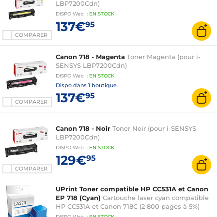
LBP7200Cdn)
DISPO
Web
:
EN
STOCK
137€
95
COMPARER
Canon 718 - Magenta
Toner Magenta (pour i-
SENSYS LBP7200Cdn)
DISPO
Web
:
EN
STOCK
Dispo dans
1 boutique
137€
95
COMPARER
Canon 718 - Noir
Toner Noir (pour i-SENSYS
LBP7200Cdn)
DISPO
Web
:
EN
STOCK
129€
95
COMPARER
UPrint Toner compatible HP CC531A et Canon
EP 718 (Cyan)
Cartouche laser cyan compatible
HP CC531A et Canon 718C (2 800 pages à 5%)
DISPO
Web
:
EN
STOCK