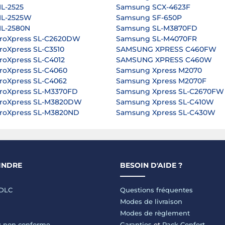
L-2525
Samsung SCX-4623F
L-2525W
Samsung SF-650P
L-2580N
Samsung SL-M3870FD
roXpress SL-C2620DW
Samsung SL-M4070FR
oXpress SL-C3510
SAMSUNG XPRESS C460FW
oXpress SL-C4012
SAMSUNG XPRESS C460W
oXpress SL-C4060
Samsung Xpress M2070
oXpress SL-C4062
Samsung Xpress M2070F
roXpress SL-M3370FD
Samsung Xpress SL-C2670FW
roXpress SL-M3820DW
Samsung Xpress SL-C410W
roXpress SL-M3820ND
Samsung Xpress SL-C430W
INDRE
BESOIN D'AIDE ?
LDLC
Questions fréquentes
Modes de livraison
Modes de règlement
 : non conforme
Garanties
et
Pack Confort