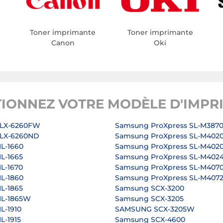
Toner imprimante
Toner imprimante
Canon
Oki
TIONNEZ VOTRE MODÈLE D'IMPR
LX-6260FW
Samsung ProXpress SL-M387
LX-6260ND
Samsung ProXpress SL-M402
L-1660
Samsung ProXpress SL-M402
L-1665
Samsung ProXpress SL-M402
L-1670
Samsung ProXpress SL-M407
L-1860
Samsung ProXpress SL-M407
L-1865
Samsung SCX-3200
L-1865W
Samsung SCX-3205
L-1910
SAMSUNG SCX-3205W
-1915
Samsung SCX-4600