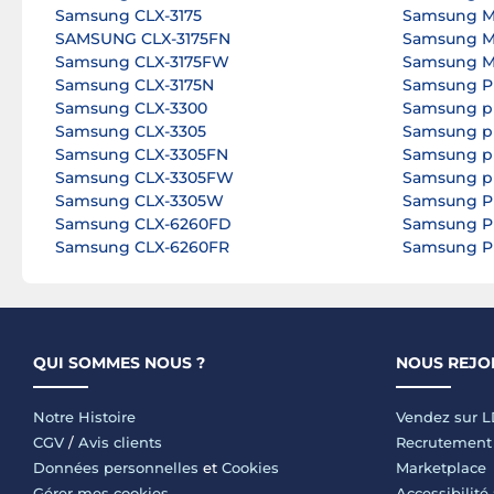
Samsung CLX-3175
Samsung M
SAMSUNG CLX-3175FN
Samsung M
Samsung CLX-3175FW
Samsung M
Samsung CLX-3175N
Samsung P
Samsung CLX-3300
Samsung pr
Samsung CLX-3305
Samsung pr
Samsung CLX-3305FN
Samsung pr
Samsung CLX-3305FW
Samsung pr
Samsung CLX-3305W
Samsung P
Samsung CLX-6260FD
Samsung P
Samsung CLX-6260FR
Samsung P
QUI SOMMES NOUS ?
NOUS REJO
Notre Histoire
Vendez sur 
CGV
/
Avis clients
Recrutement
Données personnelles
et
Cookies
Marketplace
Gérer mes cookies
Accessibilité