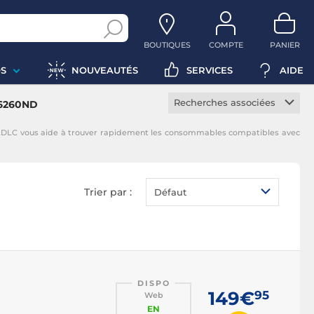
BOUTIQUES
COMPTE
PANIER
S
NOUVEAUTÉS
SERVICES
AIDE
Recherches associées
-6260ND
Toner constructeur
DLC vous aide à trouver rapidement les consommables compatibles avec
Toner noir
Toner magenta
Toner jaune
Trier par :
Défaut
Toner cyan
DISPO
149€
95
Web
EN