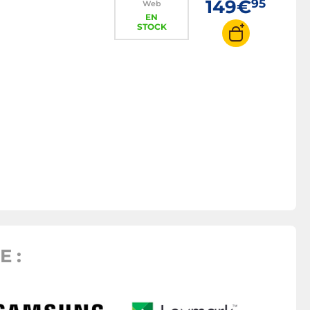
149€
95
Web
EN
STOCK
 :