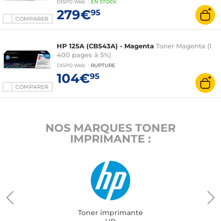
DISPO
Web
:
EN
STOCK
279€
95
COMPARER
HP 125A (CB543A) - Magenta
Toner Magenta (1
400 pages à 5%)
DISPO
Web
:
RUPTURE
104€
95
COMPARER
NOS MARQUES TONER
IMPRIMANTE :
Toner imprimante