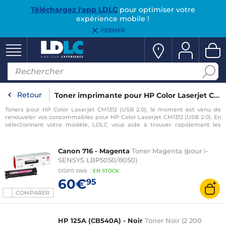
Téléchargez l'app LDLC
pour optimiser votre
expérience mobile !
FERMER
Retour
Toner imprimante pour HP Color Laserjet CM1312 (USB 2.0)
Toners pour HP Color Laserjet CM1312 (USB 2.0), le moment est venu de
renouveler vos consommables pour HP Color Laserjet CM1312 (USB 2.0). En
sélectionnant votre modèle, LDLC vous aide à trouver rapidement les
consommables compatibles avec votre imprimante pour HP Color
Laserjet CM1312 (USB 2.0).
Canon 716 - Magenta
Toner Magenta (pour i-
SENSYS LBP5050/8050)
DISPO
Web
:
EN
STOCK
60€
95
COMPARER
HP 125A (CB540A) - Noir
Toner Noir (2 200