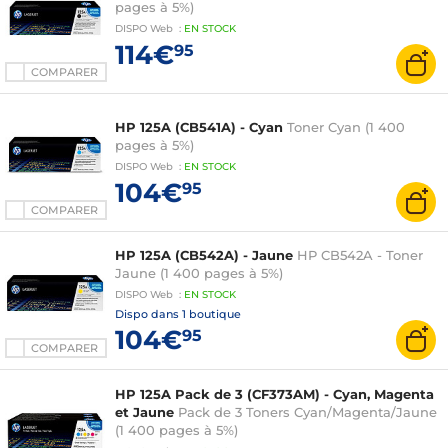
pages à 5%)
DISPO
Web
:
EN
STOCK
114€
95
COMPARER
HP 125A (CB541A) - Cyan
Toner Cyan (1 400
pages à 5%)
DISPO
Web
:
EN
STOCK
104€
95
COMPARER
HP 125A (CB542A) - Jaune
HP CB542A - Toner
Jaune (1 400 pages à 5%)
DISPO
Web
:
EN
STOCK
Dispo dans
1 boutique
104€
95
COMPARER
HP 125A Pack de 3 (CF373AM) - Cyan, Magenta
et Jaune
Pack de 3 Toners Cyan/Magenta/Jaune
(1 400 pages à 5%)