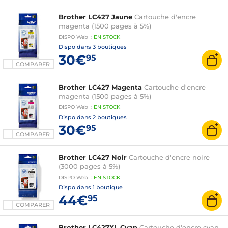
Brother LC427 Jaune
Cartouche d'encre
magenta (1500 pages à 5%)
DISPO
Web
:
EN
STOCK
Dispo dans
3 boutiques
30€
95
COMPARER
Brother LC427 Magenta
Cartouche d'encre
magenta (1500 pages à 5%)
DISPO
Web
:
EN
STOCK
Dispo dans
2 boutiques
30€
95
COMPARER
Brother LC427 Noir
Cartouche d'encre noire
(3000 pages à 5%)
DISPO
Web
:
EN
STOCK
Dispo dans
1 boutique
44€
95
COMPARER
Brother LC427XL Cyan
Cartouche d'encre cyan