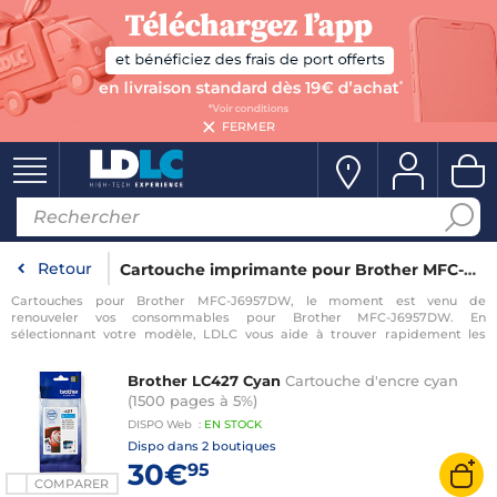
FERMER
Retour
Cartouche imprimante pour Brother MFC-J6957DW
Cartouches pour Brother MFC-J6957DW, le moment est venu de
renouveler vos consommables pour Brother MFC-J6957DW. En
sélectionnant votre modèle, LDLC vous aide à trouver rapidement les
consommables compatibles avec votre imprimante pour Brother MFC-
J6957DW.
Brother LC427 Cyan
Cartouche d'encre cyan
(1500 pages à 5%)
DISPO
Web
:
EN
STOCK
Dispo dans
2 boutiques
30€
95
COMPARER