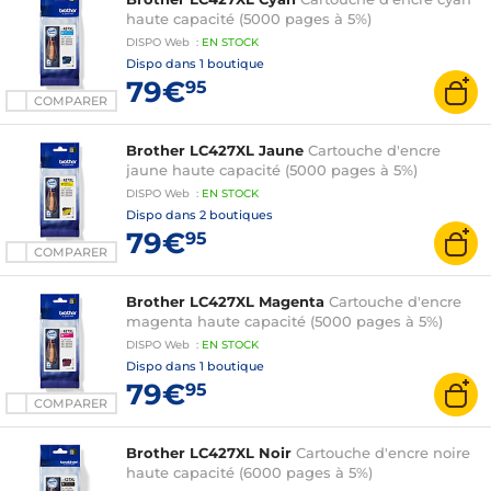
haute capacité (5000 pages à 5%)
DISPO
Web
:
EN
STOCK
Dispo dans
1 boutique
79€
95
COMPARER
Brother LC427XL Jaune
Cartouche d'encre
jaune haute capacité (5000 pages à 5%)
DISPO
Web
:
EN
STOCK
Dispo dans
2 boutiques
79€
95
COMPARER
Brother LC427XL Magenta
Cartouche d'encre
magenta haute capacité (5000 pages à 5%)
DISPO
Web
:
EN
STOCK
Dispo dans
1 boutique
79€
95
COMPARER
Brother LC427XL Noir
Cartouche d'encre noire
haute capacité (6000 pages à 5%)