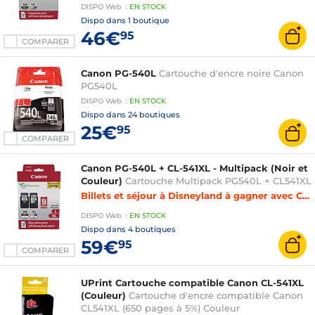
DISPO
Web
:
EN
STOCK
Dispo dans
1 boutique
46€
95
COMPARER
Canon PG-540L
Cartouche d'encre noire Canon
PG540L
DISPO
Web
:
EN
STOCK
Dispo dans
24 boutiques
25€
95
COMPARER
Canon PG-540L + CL-541XL - Multipack (Noir et
Couleur)
Cartouche Multipack PG540L + CL541XL
Billets et séjour à Disneyland à gagner avec Canon
DISPO
Web
:
EN
STOCK
Dispo dans
4 boutiques
59€
95
COMPARER
UPrint Cartouche compatible Canon CL-541XL
(Couleur)
Cartouche d'encre compatible Canon
CL541XL (650 pages à 5%) Couleur