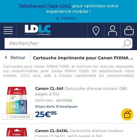
Téléchargez l'app LDLC
pour optimiser votre
expérience mobile !
FERMER
Retour
Cartouche imprimante pour Canon PIXMA TS5151
Cartouches pour Canon PIXMA TS5151, le moment est venu de renouveler
vos consommables pour Canon PIXMA TS5151. En sélectionnant votre
modèle, LDLC vous aide à trouver rapidement les consommables
compatibles avec votre imprimante pour Canon PIXMA TS5151.
Canon CL-541
Cartouche d'encre couleur (180
pages à 5%)
DISPO
Web
:
EN
STOCK
Dispo dans
15 boutiques
25€
95
COMPARER
Canon CL-541XL
Cartouche d'encre couleur
Canon CL541XL (400 pages à 5%)