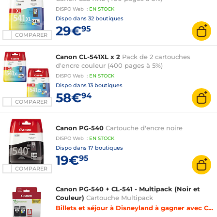
DISPO
Web
:
EN
STOCK
Dispo dans
32 boutiques
29€
95
COMPARER
Canon CL-541XL x 2
Pack de 2 cartouches
d'encre couleur (400 pages à 5%)
DISPO
Web
:
EN
STOCK
Dispo dans
13 boutiques
58€
94
COMPARER
Canon PG-540
Cartouche d'encre noire
DISPO
Web
:
EN
STOCK
Dispo dans
17 boutiques
19€
95
COMPARER
Canon PG-540 + CL-541 - Multipack (Noir et
Couleur)
Cartouche Multipack
Billets et séjour à Disneyland à gagner avec Canon