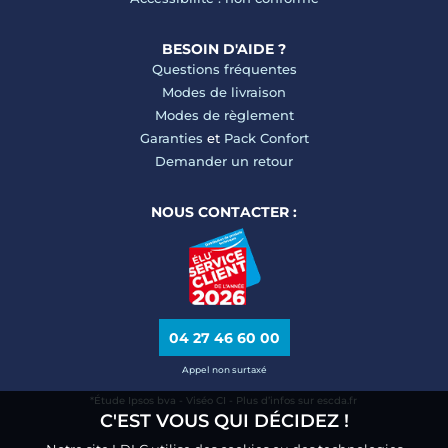
BESOIN D'AIDE ?
Questions fréquentes
Modes de livraison
Modes de règlement
Garanties
et
Pack Confort
Demander un retour
NOUS CONTACTER :
04 27 46 60 00
Appel non surtaxé
*Étude Ipsos bva - Viséo CI - Plus d’infos sur escda.fr
C'EST VOUS QUI DÉCIDEZ !