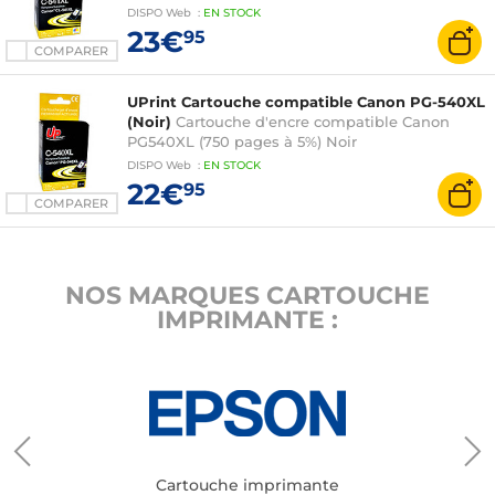
DISPO
Web
:
EN
STOCK
23€
95
COMPARER
UPrint Cartouche compatible Canon PG-540XL
(Noir)
Cartouche d'encre compatible Canon
PG540XL (750 pages à 5%) Noir
DISPO
Web
:
EN
STOCK
22€
95
COMPARER
NOS MARQUES CARTOUCHE
IMPRIMANTE :
Cartouche imprimante