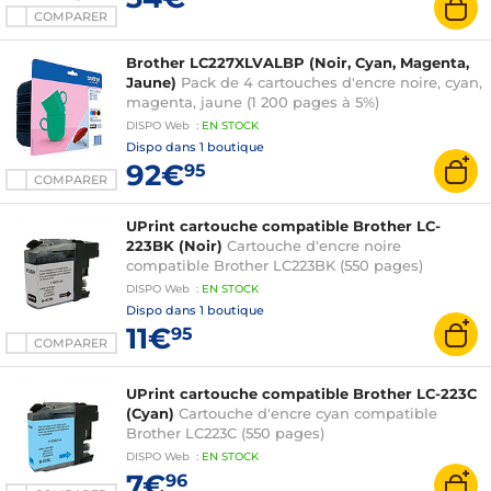
COMPARER
Brother LC227XLVALBP (Noir, Cyan, Magenta,
Jaune)
Pack de 4 cartouches d'encre noire, cyan,
magenta, jaune (1 200 pages à 5%)
DISPO
Web
:
EN
STOCK
Dispo dans
1 boutique
92€
95
COMPARER
UPrint cartouche compatible Brother LC-
223BK (Noir)
Cartouche d'encre noire
compatible Brother LC223BK (550 pages)
DISPO
Web
:
EN
STOCK
Dispo dans
1 boutique
11€
95
COMPARER
UPrint cartouche compatible Brother LC-223C
(Cyan)
Cartouche d'encre cyan compatible
Brother LC223C (550 pages)
DISPO
Web
:
EN
STOCK
7€
96