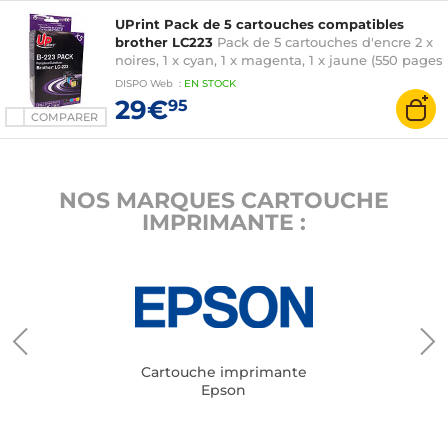
UPrint Pack de 5 cartouches compatibles
brother LC223
Pack de 5 cartouches d'encre 2 x
noires, 1 x cyan, 1 x magenta, 1 x jaune (550 pages
à 5%) compatible Brother LC-223
DISPO
Web
:
EN
STOCK
29€
95
COMPARER
NOS MARQUES CARTOUCHE
IMPRIMANTE :
Cartouche imprimante
Epson