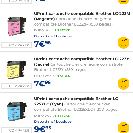
COMPARER
UPrint cartouche compatible Brother LC-223M
(Magenta)
Cartouche d'encre magenta
compatible Brother LC223M (550 pages)
DISPO
Web
:
EN
STOCK
Dispo dans
1 boutique
7€
96
COMPARER
UPrint cartouche compatible Brother LC-223Y
(Jaune)
Cartouche d'encre jaune compatible
Brother LC223Y (550 pages)
DISPO
Web
:
EN
STOCK
7€
96
COMPARER
UPrint cartouche compatible Brother LC-
225XLC (Cyan)
Cartouche d'encre cyan
compatible Brother LC225XLC (1200 pages)
DISPO
Web
:
EN
STOCK
Dispo dans
1 boutique
9€
95
COMPARER