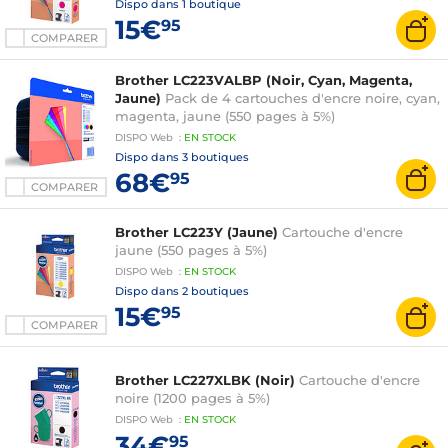
Dispo dans
1 boutique
15€
95
COMPARER
Brother LC223VALBP (Noir, Cyan, Magenta,
Jaune)
Pack de 4 cartouches d'encre noire, cyan,
magenta, jaune (550 pages à 5%)
DISPO
Web
:
EN
STOCK
Dispo dans
3 boutiques
68€
95
COMPARER
Brother LC223Y (Jaune)
Cartouche d'encre
jaune (550 pages à 5%)
DISPO
Web
:
EN
STOCK
Dispo dans
2 boutiques
15€
95
COMPARER
Brother LC227XLBK (Noir)
Cartouche d'encre
noire (1200 pages à 5%)
DISPO
Web
:
EN
STOCK
34€
95