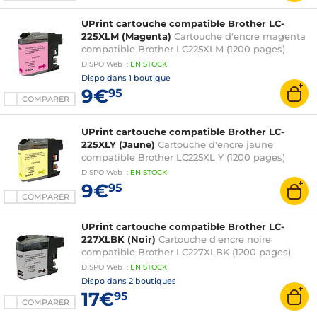
UPrint cartouche compatible Brother LC-
225XLM (Magenta)
Cartouche d'encre magenta
compatible Brother LC225XLM (1200 pages)
DISPO
Web
:
EN
STOCK
Dispo dans
1 boutique
9€
95
COMPARER
UPrint cartouche compatible Brother LC-
225XLY (Jaune)
Cartouche d'encre jaune
compatible Brother LC225XL Y (1200 pages)
DISPO
Web
:
EN
STOCK
9€
95
COMPARER
UPrint cartouche compatible Brother LC-
227XLBK (Noir)
Cartouche d'encre noire
compatible Brother LC227XLBK (1200 pages)
DISPO
Web
:
EN
STOCK
Dispo dans
2 boutiques
17€
95
COMPARER