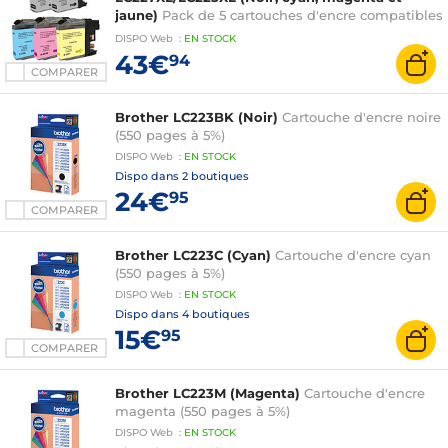
jaune)
Pack de 5 cartouches d'encre compatibles
Brother LC227XL/LC225XL (1 x cyan, 1 x magenta,
DISPO
Web
:
EN
STOCK
1 x jaune, 2 x noir)
43€
94
COMPARER
Brother LC223BK (Noir)
Cartouche d'encre noire
(550 pages à 5%)
DISPO
Web
:
EN
STOCK
Dispo dans
2 boutiques
24€
95
COMPARER
Brother LC223C (Cyan)
Cartouche d'encre cyan
(550 pages à 5%)
DISPO
Web
:
EN
STOCK
Dispo dans
4 boutiques
15€
95
COMPARER
Brother LC223M (Magenta)
Cartouche d'encre
magenta (550 pages à 5%)
DISPO
Web
:
EN
STOCK