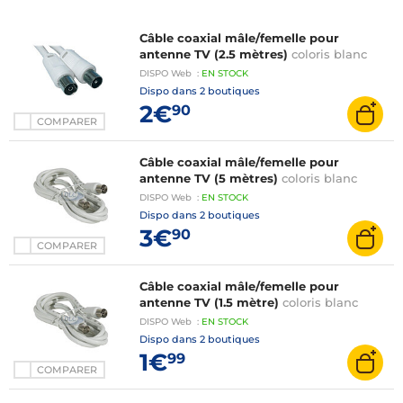
Câble coaxial mâle/femelle pour
antenne TV (2.5 mètres)
coloris blanc
DISPO
Web
:
EN
STOCK
Dispo dans
2 boutiques
2€
90
COMPARER
Câble coaxial mâle/femelle pour
antenne TV (5 mètres)
coloris blanc
DISPO
Web
:
EN
STOCK
Dispo dans
2 boutiques
3€
90
COMPARER
Câble coaxial mâle/femelle pour
antenne TV (1.5 mètre)
coloris blanc
DISPO
Web
:
EN
STOCK
Dispo dans
2 boutiques
1€
99
COMPARER