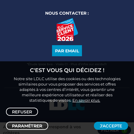
NOUS CONTACTER :
PAR EMAIL
*Étude Ipsos bva - Viséo CI - Plus d’infos sur escda.fr
C'EST VOUS QUI DÉCIDEZ !
Notre site LDLC utilise des cookies ou des technologies
similaires pour vous proposer des services et offres
adaptés à vos centres d’intérêt, vous garantir une
meilleure expérience utilisateur et réaliser des
statistiques de visites.
En savoir plus.
REFUSER
PARAMÉTRER
J'ACCEPTE
Aucun produit ne correspond à vos
FILTRER
1
Trier /
Filtrer
critères