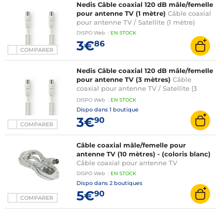
Nedis Câble coaxial 120 dB mâle/femelle
pour antenne TV (1 mètre)
Câble coaxial
pour antenne TV / Satellite (1 mètre)
DISPO
Web
:
EN
STOCK
3€
86
COMPARER
Nedis Câble coaxial 120 dB mâle/femelle
pour antenne TV (3 mètres)
Câble
coaxial pour antenne TV / Satellite (3
mètres)
DISPO
Web
:
EN
STOCK
Dispo dans
1 boutique
3€
90
COMPARER
Câble coaxial mâle/femelle pour
antenne TV (10 mètres) - (coloris blanc)
Câble coaxial pour antenne TV
DISPO
Web
:
EN
STOCK
Dispo dans
2 boutiques
5€
90
COMPARER