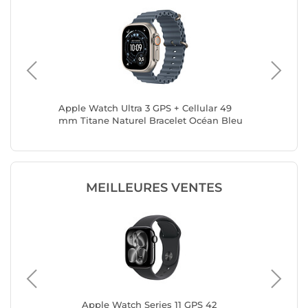
lar 46
Apple Watch Ultra 3 GPS + Cellular 49
Apple Wa
nais M/L
mm Titane Naturel Bracelet Océan Bleu
mm Tita
Maritime
Clair M
MEILLEURES VENTES
mm
Apple Watch Series 11 GPS 42
App