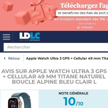
FERMER
Retour
Apple Watch Ultra 3 GPS + Cellular 49 mm Tita
AVIS SUR APPLE WATCH ULTRA 3 GPS
+ CELLULAR 49 MM TITANE NATUREL
BOUCLE ALPINE BLEU CLAIR L
NOTE GÉNÉRALE
10
/10