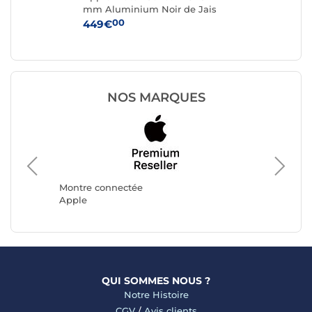
e
mm Aluminium Noir de Jais
mm
Bracelet Sport Noir S/M
Bra
00
449€
37
NOS MARQUES
Montre 
Avizar
Montre connectée
Apple
QUI SOMMES NOUS ?
Notre Histoire
CGV
/
Avis clients