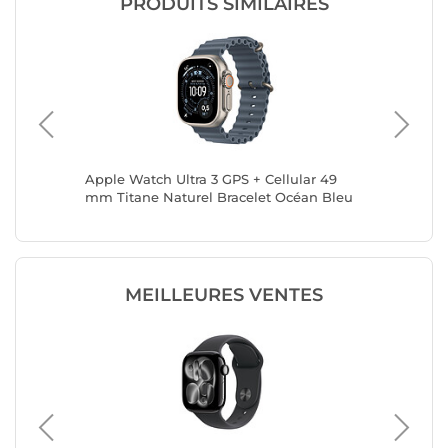
PRODUITS SIMILAIRES
lar 46
Apple Watch Ultra 3 GPS + Cellular 49
Apple Wa
nais S/M
mm Titane Naturel Bracelet Océan Bleu
mm Tita
Maritime
Clair M
MEILLEURES VENTES