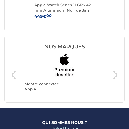
Apple Watch Series 11 GPS 42
App
rel
mm Aluminium Noir de Jais
mm
/L
Bracelet Sport Noir S/M
Bra
00
449€
37
NOS MARQUES
Montre 
Avizar
Montre connectée
Apple
QUI SOMMES NOUS ?
Notre Histoire