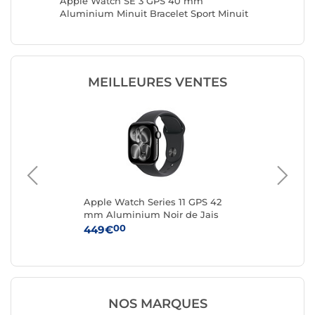
Apple Watch SE 3 GPS 40 mm
Apple W
Aluminium Minuit Bracelet Sport Minuit
Alumini
S/M
S/M
MEILLEURES VENTES
Apple Watch Series 11 GPS 42
App
rel
mm Aluminium Noir de Jais
mm
/L
Bracelet Sport Noir S/M
Bra
00
449€
47
NOS MARQUES