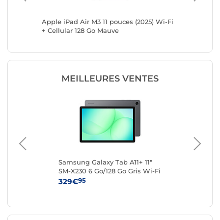
) Wi-Fi
Apple iPad Air M3 11 pouces (2025) Wi-Fi
Apple iP
+ Cellular 128 Go Mauve
+ Cellul
MEILLEURES VENTES
Samsung Galaxy Tab A11+ 11"
Len
SM-X230 6 Go/128 Go Gris Wi-Fi
(Z
95
329€
19