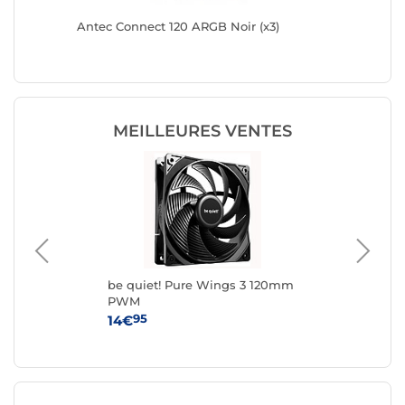
mm PWM
Antec Connect 120 ARGB Noir (x3)
Xigmate
MEILLEURES VENTES
0mm
be quiet! Pure Wings 3 120mm
Fox
PWM
95
14€
8