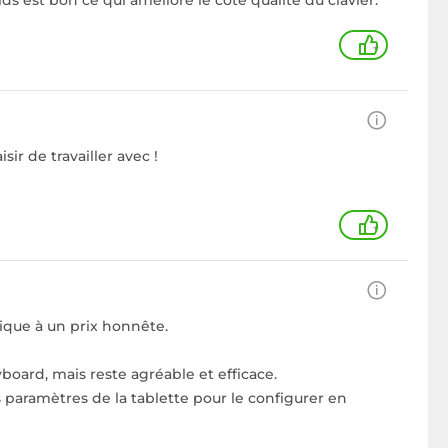
ids est bon ce qui améliore le côté qualité du clavier.
+
sir de travailler avec !
+
rique à un prix honnête.
board, mais reste agréable et efficace.
s paramètres de la tablette pour le configurer en