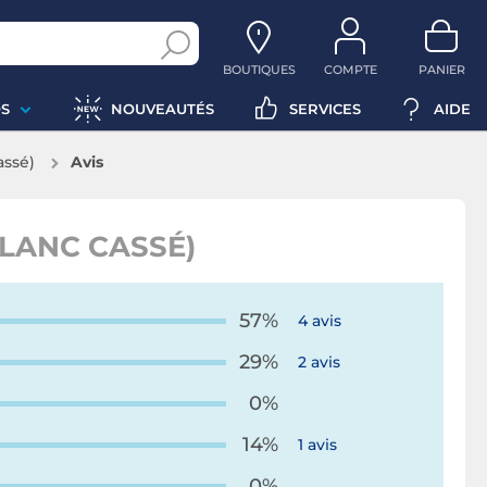
BOUTIQUES
COMPTE
PANIER
S
NOUVEAUTÉS
SERVICES
AIDE
assé)
Avis
BLANC CASSÉ)
57%
4 avis
29%
2 avis
0%
14%
1 avis
0%