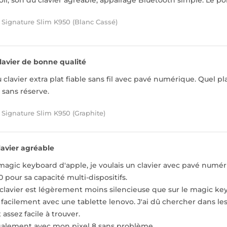
joli, son du clavier agréable, appairage Bluetooth simple. Le po
 Signature Slim K950 (Blanc Cassé)
lavier de bonne qualité
clavier extra plat fiable sans fil avec pavé numérique. Quel plai
sans réserve.
 Signature Slim K950 (Graphite)
lavier agréable
 magic keyboard d'apple, je voulais un clavier avec pavé numé
50 pour sa capacité multi-dispositifs.
 clavier est légèrement moins silencieuse que sur le magic key
er facilement avec une tablette lenovo. J'ai dû chercher dans le
 assez facile à trouver.
 également avec mon pixel 8 sans problème.