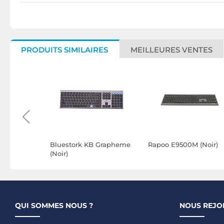
PRODUITS SIMILAIRES
MEILLEURES VENTES
ature Slim
Bluestork KB Grapheme
Rapoo E9500M (Noir)
raphite)
(Noir)
QUI SOMMES NOUS ?
NOUS REJO