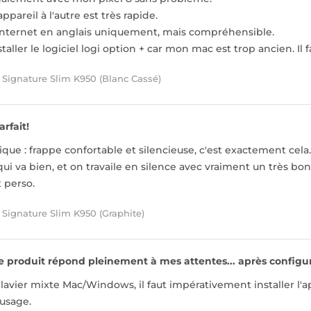
ppareil à l'autre est très rapide.
nternet en anglais uniquement, mais compréhensible.
nstaller le logiciel logi option + car mon mac est trop ancien.
 Signature Slim K950 (Blanc Cassé)
arfait!
dique : frappe confortable et silencieuse, c'est exactement cel
qui va bien, et on travaile en silence avec vraiment un très bon
t perso.
 Signature Slim K950 (Graphite)
e produit répond pleinement à mes attentes... après configu
clavier mixte Mac/Windows, il faut impérativement installer l'
 usage.