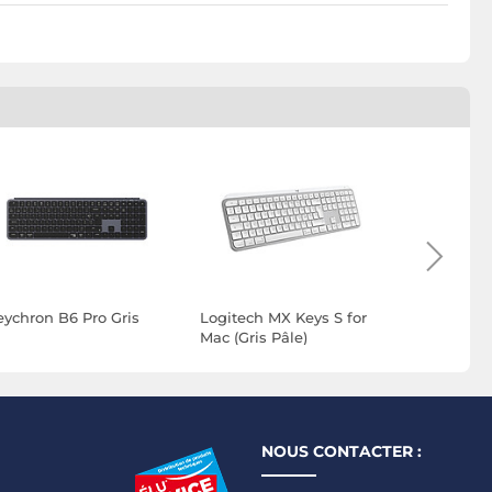
eychron B6 Pro Gris
Logitech MX Keys S for
Logitech M
Mac (Gris Pâle)
Mac (Gris S
NOUS CONTACTER :