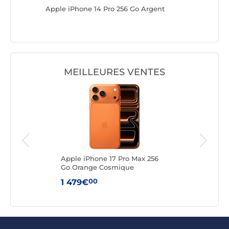
 Violet
Apple iPhone 14 Pro 256 Go Argent
Apple iP
MEILLEURES VENTES
uge
Apple iPhone 17 Pro Max 256
Appl
Go Orange Cosmique
Arg
00
1 479€
1 3