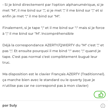
- Si je bind directement par l'option alphanumérique, si je
met "M", il me bind sur ",", si je met "," il me bind sur ";" et si
enfin je met ";" il me bind sur "M".
Finalement, si je tape ";" et il me bind sur ":" mais si je force
à ";" il me bind sur "M". Incompréhensible
Déjà la correspondance AZERTY/QWERTY du "M" c'est "," et
pas ";". Et ensuite pourquoi il me bind ":" avec ";" quand je
tape. C'est pas normal c'est complètement bugué leur
truc.
Ma disposition est le clavier Français AZERTY (Traditionnel).
ça marche bien avec le standard ou le qwerty (que je
n'utilise pas car ne correspond pas à mon clavier)
+
par Suly