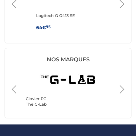
Logitech G G413 SE
IN
(AZ
95
64€
19
NOS MARQUES
Clavier 
Logitec
Clavier PC
The G-Lab